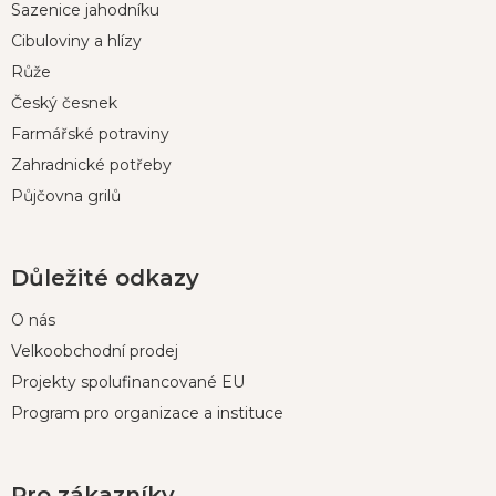
Sazenice jahodníku
a
t
Cibuloviny a hlízy
í
Růže
Český česnek
Farmářské potraviny
Zahradnické potřeby
Půjčovna grilů
Důležité odkazy
O nás
Velkoobchodní prodej
Projekty spolufinancované EU
Program pro organizace a instituce
Pro zákazníky