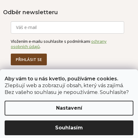
Odběr newsletteru
Vložením e-mailu souhlasíte s podmínkami
ochrany
osobních údajů
.
PŘIHLÁSIT SE
Aby vám to u nás kvetlo, používáme cookies.
Zlepšují web a zobrazují obsah, který vás zajímá.
Jahodárna Brozany
Obchodní podmínky
Bez vašeho souhlasu je nepoužíváme. Souhlasíte?
Podmínky ochrany údajů
Nastavení
Vytvořil Shoptet Premium
Copyright 2026
Jahodárna Brozany nad Ohří s.r.o.
. Všechna
Souhlasím
práva vyhrazena.
Upravit nastavení cookies