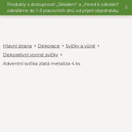
Přejít
Produkty s dostupností „Skladem“ a „Ihned k odeslání“
na
odesíláme do 1–3 pracovních dnů od přijetí objednávky.
obsah
Dekorace
Svíčky a vůně
Dekorativní vonné svíčky
Adventní svíčka zlatá metalíza 4 ks