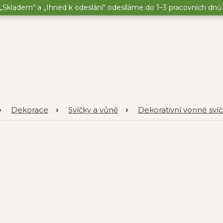
„Skladem“ a „Ihned k odeslání“ odesíláme do 1–3 pracovních dnů o
Dekorace
Svíčky a vůně
Dekorativní vonné sví