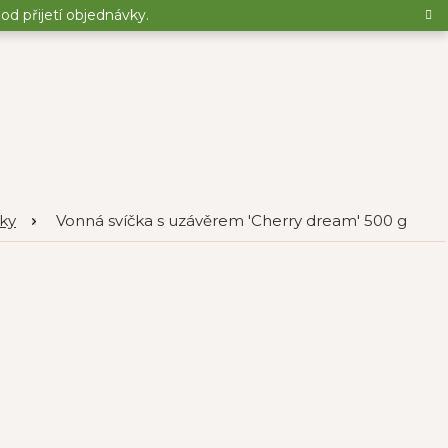
d přijetí objednávky.
čky
Vonná svíčka s uzávěrem 'Cherry dream' 500 g