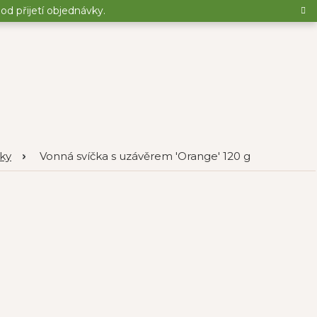
d přijetí objednávky.
čky
Vonná svíčka s uzávěrem 'Orange' 120 g