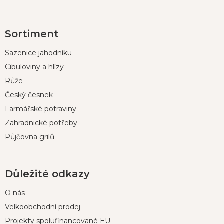
Z
Sortiment
á
p
Sazenice jahodníku
a
t
Cibuloviny a hlízy
í
Růže
Český česnek
Farmářské potraviny
Zahradnické potřeby
Půjčovna grilů
Důležité odkazy
O nás
Velkoobchodní prodej
Projekty spolufinancované EU