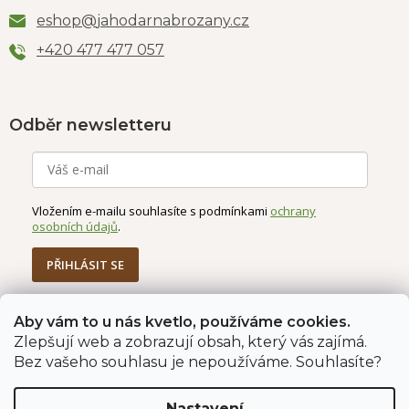
eshop
@
jahodarnabrozany.cz
+420 477 477 057
Odběr newsletteru
Vložením e-mailu souhlasíte s podmínkami
ochrany
osobních údajů
.
PŘIHLÁSIT SE
Aby vám to u nás kvetlo, používáme cookies.
Zlepšují web a zobrazují obsah, který vás zajímá.
Jahodárna Brozany
Obchodní podmínky
Bez vašeho souhlasu je nepoužíváme. Souhlasíte?
Podmínky ochrany údajů
Nastavení