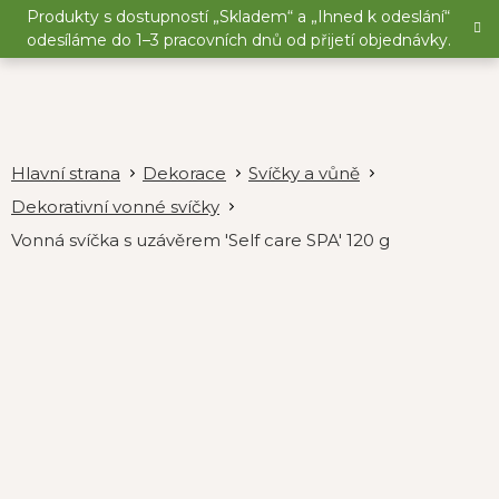
Přejít
Produkty s dostupností „Skladem“ a „Ihned k odeslání“
na
odesíláme do 1–3 pracovních dnů od přijetí objednávky.
obsah
Dekorace
Svíčky a vůně
Dekorativní vonné svíčky
Vonná svíčka s uzávěrem 'Self care SPA' 120 g