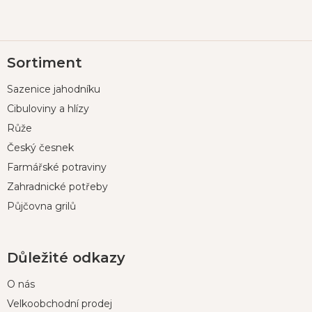
Z
Sortiment
á
p
Sazenice jahodníku
a
t
Cibuloviny a hlízy
í
Růže
Český česnek
Farmářské potraviny
Zahradnické potřeby
Půjčovna grilů
Důležité odkazy
O nás
Velkoobchodní prodej