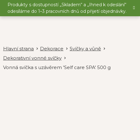
Přejít
Produkty s dostupností „Skladem“ a „Ihned k odeslání“
na
odesíláme do 1–3 pracovních dnů od přijetí objednávky.
obsah
Dekorace
Svíčky a vůně
Dekorativní vonné svíčky
Vonná svíčka s uzávěrem 'Self care SPA' 500 g