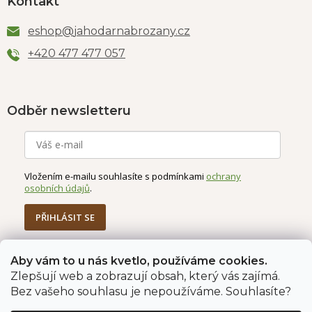
Kontakt
eshop
@
jahodarnabrozany.cz
+420 477 477 057
Odběr newsletteru
Vložením e-mailu souhlasíte s podmínkami
ochrany
osobních údajů
.
PŘIHLÁSIT SE
Aby vám to u nás kvetlo, používáme cookies.
Zlepšují web a zobrazují obsah, který vás zajímá.
Jahodárna Brozany
Obchodní podmínky
Bez vašeho souhlasu je nepoužíváme. Souhlasíte?
Podmínky ochrany údajů