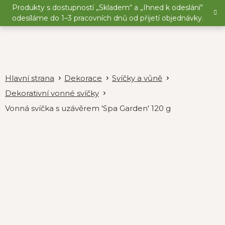
Přejít
Produkty s dostupností „Skladem“ a „Ihned k odeslání“
na
odesíláme do 1–3 pracovních dnů od přijetí objednávky.
obsah
Dekorace
Svíčky a vůně
Dekorativní vonné svíčky
Vonná svíčka s uzávěrem 'Spa Garden' 120 g