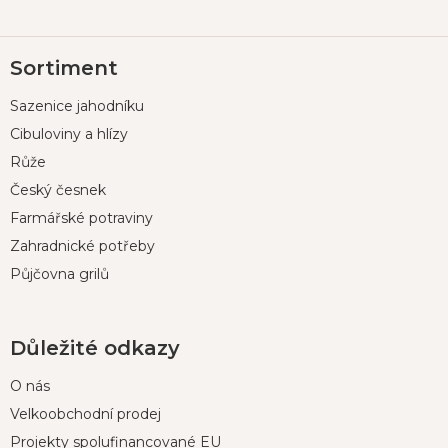
Z
Sortiment
á
p
Sazenice jahodníku
a
t
Cibuloviny a hlízy
í
Růže
Český česnek
Farmářské potraviny
Zahradnické potřeby
Půjčovna grilů
Důležité odkazy
O nás
Velkoobchodní prodej
Projekty spolufinancované EU