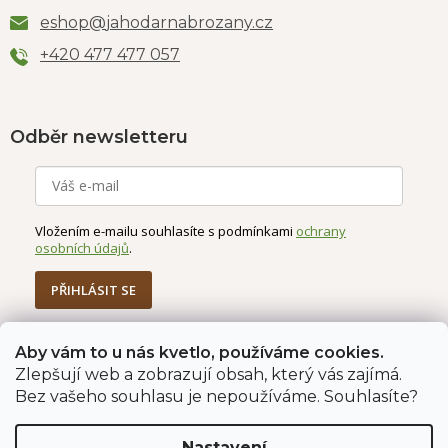
eshop
@
jahodarnabrozany.cz
+420 477 477 057
Odběr newsletteru
Vložením e-mailu souhlasíte s podmínkami
ochrany
osobních údajů
.
PŘIHLÁSIT SE
Aby vám to u nás kvetlo, používáme cookies.
Zlepšují web a zobrazují obsah, který vás zajímá.
Jahodárna Brozany
Obchodní podmínky
Bez vašeho souhlasu je nepoužíváme. Souhlasíte?
Podmínky ochrany údajů
Nastavení