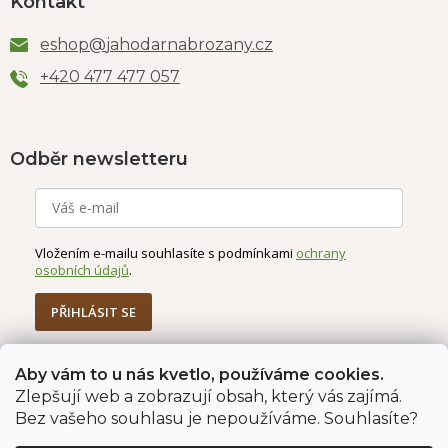
Kontakt
eshop
@
jahodarnabrozany.cz
+420 477 477 057
Odběr newsletteru
Vložením e-mailu souhlasíte s podmínkami
ochrany
osobních údajů
.
PŘIHLÁSIT SE
Aby vám to u nás kvetlo, používáme cookies.
Zlepšují web a zobrazují obsah, který vás zajímá.
Jahodárna Brozany
Obchodní podmínky
Bez vašeho souhlasu je nepoužíváme. Souhlasíte?
Podmínky ochrany údajů