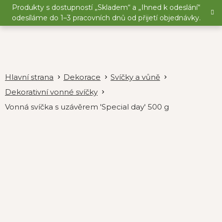
Přejít
Produkty s dostupností „Skladem“ a „Ihned k odeslání“
na
odesíláme do 1–3 pracovních dnů od přijetí objednávky.
obsah
Dekorace
Svíčky a vůně
Dekorativní vonné svíčky
Vonná svíčka s uzávěrem 'Special day' 500 g