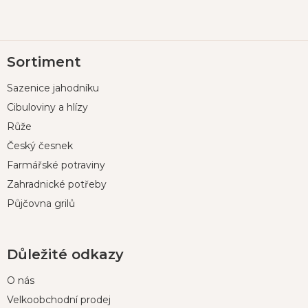
Z
Sortiment
á
p
Sazenice jahodníku
a
t
Cibuloviny a hlízy
í
Růže
Český česnek
Farmářské potraviny
Zahradnické potřeby
Půjčovna grilů
Důležité odkazy
O nás
Velkoobchodní prodej