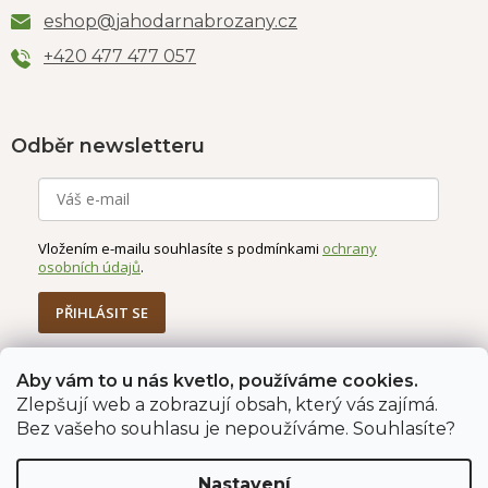
eshop
@
jahodarnabrozany.cz
+420 477 477 057
Odběr newsletteru
Vložením e-mailu souhlasíte s podmínkami
ochrany
osobních údajů
.
PŘIHLÁSIT SE
Aby vám to u nás kvetlo, používáme cookies.
Zlepšují web a zobrazují obsah, který vás zajímá.
Jahodárna Brozany
Obchodní podmínky
Bez vašeho souhlasu je nepoužíváme. Souhlasíte?
Podmínky ochrany údajů
Nastavení