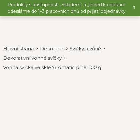
Přejít
Produkty s dostupností „Skladem“ a „Ihned k odeslání“
na
odesíláme do 1–3 pracovních dnů od přijetí objednávky.
obsah
Dekorace
Svíčky a vůně
Dekorativní vonné svíčky
Vonná svíčka ve skle 'Aromatic pine' 100 g