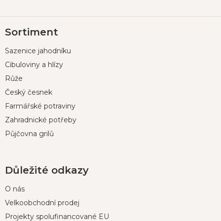
Z
Sortiment
á
p
Sazenice jahodníku
a
t
Cibuloviny a hlízy
í
Růže
Český česnek
Farmářské potraviny
Zahradnické potřeby
Půjčovna grilů
Důležité odkazy
O nás
Velkoobchodní prodej
Projekty spolufinancované EU