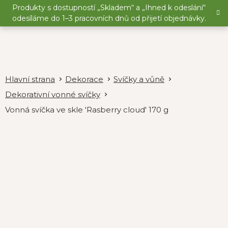
Přejít
Produkty s dostupností „Skladem“ a „Ihned k odeslání“
na
odesíláme do 1–3 pracovních dnů od přijetí objednávky.
obsah
Dekorace
Svíčky a vůně
Dekorativní vonné svíčky
Vonná svíčka ve skle 'Rasberry cloud' 170 g