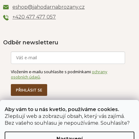
eshop
@
jahodarnabrozany.cz
+420 477 477 057
Odběr newsletteru
Vložením e-mailu souhlasíte s podmínkami
ochrany
osobních údajů
.
PŘIHLÁSIT SE
Aby vám to u nás kvetlo, používáme cookies.
Zlepšují web a zobrazují obsah, který vás zajímá.
Jahodárna Brozany
Obchodní podmínky
Bez vašeho souhlasu je nepoužíváme. Souhlasíte?
Podmínky ochrany údajů
Nastavení