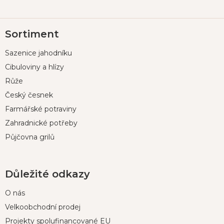
Z
Sortiment
á
p
Sazenice jahodníku
a
t
Cibuloviny a hlízy
í
Růže
Český česnek
Farmářské potraviny
Zahradnické potřeby
Půjčovna grilů
Důležité odkazy
O nás
Velkoobchodní prodej
Projekty spolufinancované EU