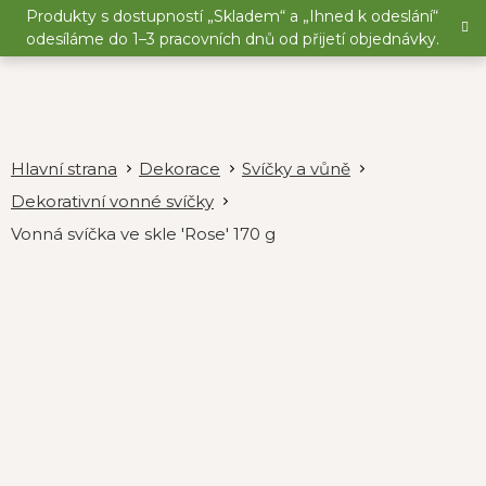
Přejít
Produkty s dostupností „Skladem“ a „Ihned k odeslání“
na
odesíláme do 1–3 pracovních dnů od přijetí objednávky.
obsah
Dekorace
Svíčky a vůně
Dekorativní vonné svíčky
Vonná svíčka ve skle 'Rose' 170 g