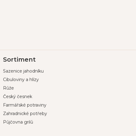
Z
Sortiment
á
p
Sazenice jahodníku
a
t
Cibuloviny a hlízy
í
Růže
Český česnek
Farmářské potraviny
Zahradnické potřeby
Půjčovna grilů