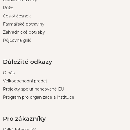
t
í
Růže
Český česnek
Farmářské potraviny
Zahradnické potřeby
Půjčovna grilů
Důležité odkazy
O nás
Velkoobchodní prodej
Projekty spolufinancované EU
Program pro organizace a instituce
Pro zákazníky
Velká fotosoutěž