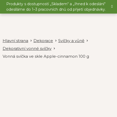
Přejít
Produkty s dostupností „Skladem“ a „Ihned k odeslání“
na
odesíláme do 1–3 pracovních dnů od přijetí objednávky.
obsah
Dekorace
Svíčky a vůně
Dekorativní vonné svíčky
Vonná svíčka ve skle Apple-cinnamon 100 g