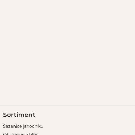
Z
Sortiment
á
p
Sazenice jahodníku
a
Cibuloviny a hlízy