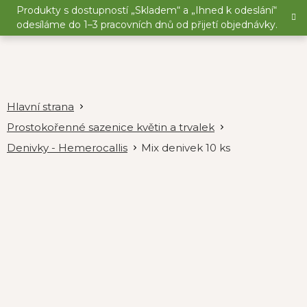
Přejít
Produkty s dostupností „Skladem“ a „Ihned k odeslání“
na
odesíláme do 1–3 pracovních dnů od přijetí objednávky.
obsah
Prostokořenné sazenice květin a trvalek
Denivky - Hemerocallis
Mix denivek 10 ks