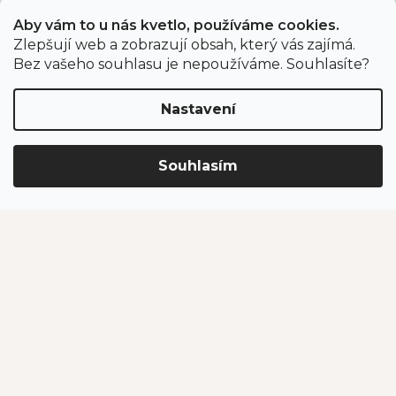
Aby vám to u nás kvetlo, používáme cookies.
Zlepšují web a zobrazují obsah, který vás zajímá.
Odběr newsletteru
Bez vašeho souhlasu je nepoužíváme. Souhlasíte?
Nastavení
Vložením e-mailu souhlasíte s podmínkami
ochrany
osobních údajů
.
Souhlasím
PŘIHLÁSIT SE
Jahodárna Brozany
Obchodní podmínky
Podmínky ochrany údajů
Vytvořil Shoptet Premium
Copyright 2026
Jahodárna Brozany nad Ohří s.r.o.
. Všechna