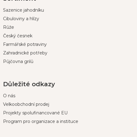
p
Sazenice jahodníku
a
t
Cibuloviny a hlízy
í
Růže
Český česnek
Farmářské potraviny
Zahradnické potřeby
Půjčovna grilů
Důležité odkazy
O nás
Velkoobchodní prodej
Projekty spolufinancované EU
Program pro organizace a instituce