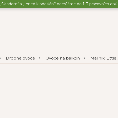
„Skladem“ a „Ihned k odeslání“ odesíláme do 1–3 pracovních dnů o
Drobné ovoce
Ovoce na balkón
Maliník 'Littl