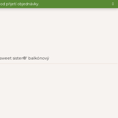
d přijetí objednávky.
e sweet sister®' balkónový