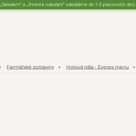
„Skladem“ a „Ihned k odeslání“ odesíláme do 1–3 pracovních dnů o
Farmářské potraviny
Hotová jídla - Expres menu