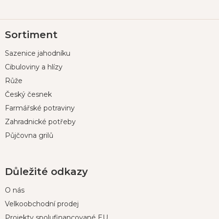
Z
Sortiment
á
p
Sazenice jahodníku
a
t
Cibuloviny a hlízy
í
Růže
Český česnek
Farmářské potraviny
Zahradnické potřeby
Půjčovna grilů
Důležité odkazy
O nás
Velkoobchodní prodej
Projekty spolufinancované EU