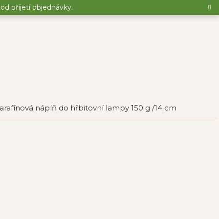
d přijetí objednávky.
arafínová náplň do hřbitovní lampy 150 g /14 cm