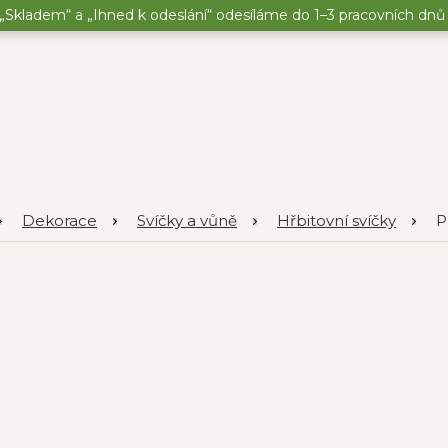
„Skladem“ a „Ihned k odeslání“ odesíláme do 1–3 pracovních dnů o
Dekorace
Svíčky a vůně
Hřbitovní svíčky
P