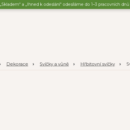
„Skladem“ a „Ihned k odeslání“ odesíláme do 1–3 pracovních dnů o
Dekorace
Svíčky a vůně
Hřbitovní svíčky
S