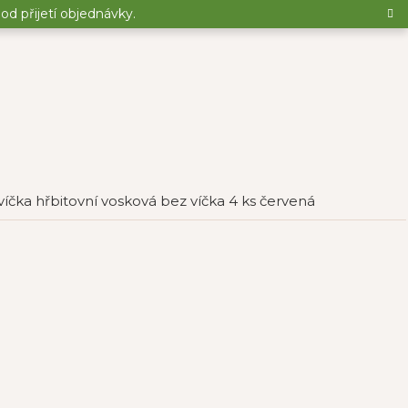
d přijetí objednávky.
víčka hřbitovní vosková bez víčka 4 ks červená