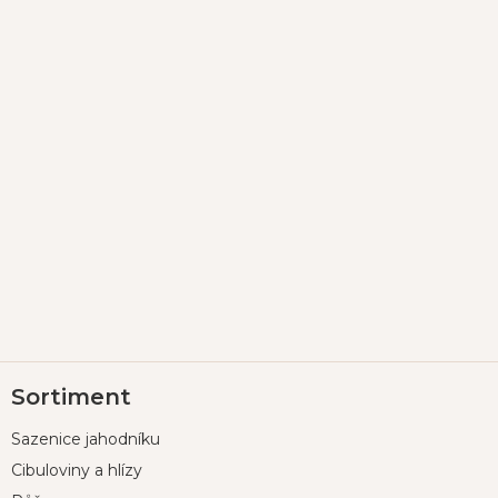
Z
Sortiment
á
p
Sazenice jahodníku
a
t
Cibuloviny a hlízy
í