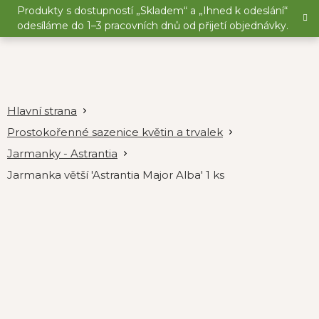
Přejít
Produkty s dostupností „Skladem“ a „Ihned k odeslání“
na
odesíláme do 1–3 pracovních dnů od přijetí objednávky.
obsah
Prostokořenné sazenice květin a trvalek
Jarmanky - Astrantia
Jarmanka větší 'Astrantia Major Alba' 1 ks