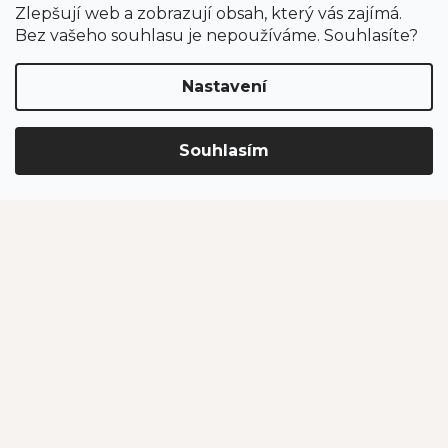
Zlepšují web a zobrazují obsah, který vás zajímá.
Odběr newsletteru
Bez vašeho souhlasu je nepoužíváme. Souhlasíte?
Nastavení
Vložením e-mailu souhlasíte s podmínkami
ochrany
osobních údajů
.
Souhlasím
PŘIHLÁSIT SE
Jahodárna Brozany
Obchodní podmínky
Podmínky ochrany údajů
Vytvořil Shoptet Premium
Copyright 2026
Jahodárna Brozany nad Ohří s.r.o.
. Všechna
práva vyhrazena.
Upravit nastavení cookies