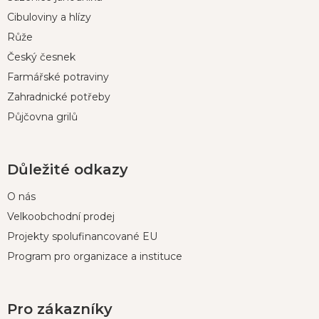
a
t
Cibuloviny a hlízy
í
Růže
Český česnek
Farmářské potraviny
Zahradnické potřeby
Půjčovna grilů
Důležité odkazy
O nás
Velkoobchodní prodej
Projekty spolufinancované EU
Program pro organizace a instituce
Pro zákazníky