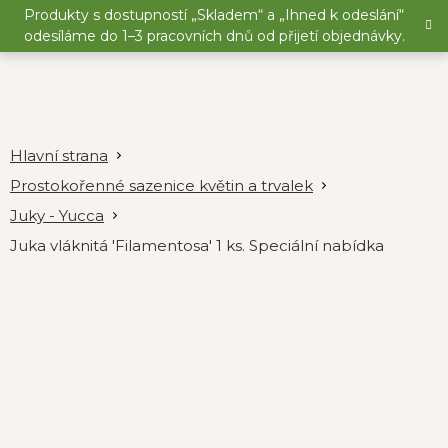
Přejít
Produkty s dostupností „Skladem“ a „Ihned k odeslání“
na
odesíláme do 1–3 pracovních dnů od přijetí objednávky.
obsah
Prostokořenné sazenice květin a trvalek
Juky - Yucca
Juka vláknitá 'Filamentosa' 1 ks. Speciální nabídka