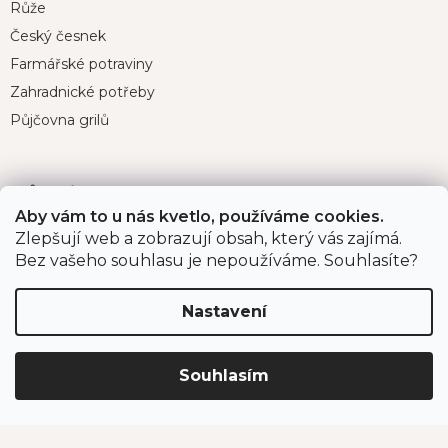
í
Růže
Český česnek
Farmářské potraviny
Zahradnické potřeby
Půjčovna grilů
Důležité odkazy
Aby vám to u nás kvetlo, používáme cookies.
O nás
Zlepšují web a zobrazují obsah, který vás zajímá.
Bez vašeho souhlasu je nepoužíváme. Souhlasíte?
Velkoobchodní prodej
Projekty spolufinancované EU
Nastavení
Program pro organizace a instituce
Souhlasím
Pro zákazníky
Velká fotosoutěž