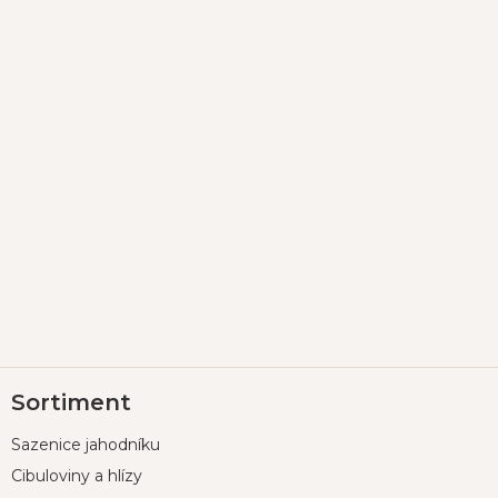
Z
Sortiment
á
p
Sazenice jahodníku
a
t
Cibuloviny a hlízy