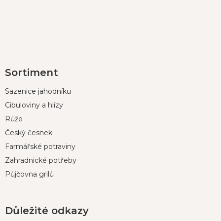
Z
Sortiment
á
p
Sazenice jahodníku
a
t
Cibuloviny a hlízy
í
Růže
Český česnek
Farmářské potraviny
Zahradnické potřeby
Půjčovna grilů
Důležité odkazy