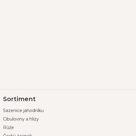
Z
Sortiment
á
p
Sazenice jahodníku
a
t
Cibuloviny a hlízy
í
Růže