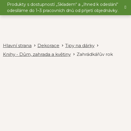
Přejít
Produkty s dostupností „Skladem“ a „Ihned k odeslání“
na
odesíláme do 1–3 pracovních dnů od přijetí objednávky.
obsah
Dekorace
Tipy na dárky
Knihy - Dům, zahrada a květiny
Zahrádkářův rok