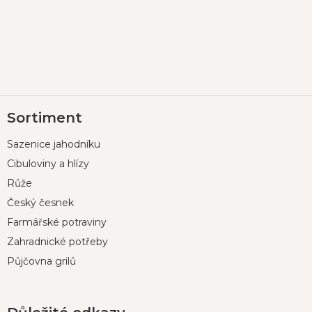
Z
Sortiment
á
p
Sazenice jahodníku
a
t
Cibuloviny a hlízy
í
Růže
Český česnek
Farmářské potraviny
Zahradnické potřeby
Půjčovna grilů