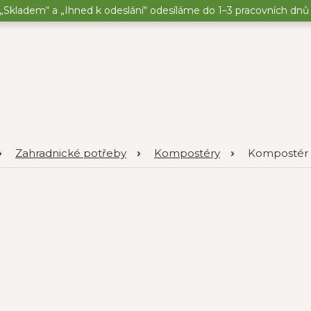
„Skladem“ a „Ihned k odeslání“ odesíláme do 1–3 pracovních dnů o
Zahradnické potřeby
Kompostéry
Kompostér 