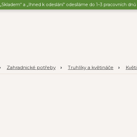
„Skladem“ a „Ihned k odeslání“ odesíláme do 1–3 pracovních dnů o
Zahradnické potřeby
Truhlíky a květináče
Květ