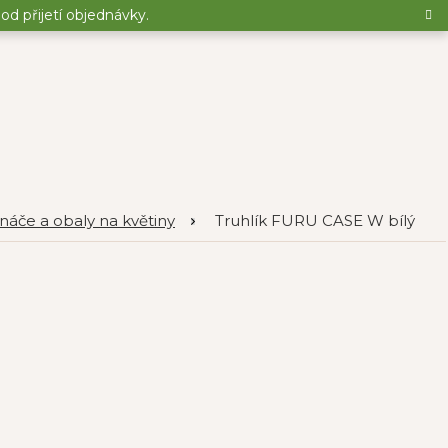
d přijetí objednávky.
ináče a obaly na květiny
Truhlík FURU CASE W bílý