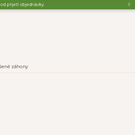
d přijetí objednávky.
šené záhony