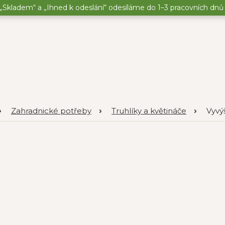
„Skladem“ a „Ihned k odeslání“ odesíláme do 1–3 pracovních dnů o
Zahradnické potřeby
Truhlíky a květináče
Vyvý