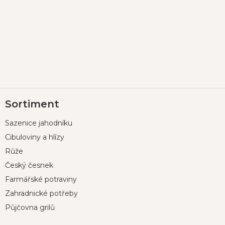
Z
Sortiment
á
p
Sazenice jahodníku
a
t
Cibuloviny a hlízy
í
Růže
Český česnek
Farmářské potraviny
Zahradnické potřeby
Půjčovna grilů