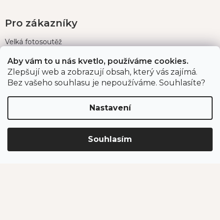
Pro zákazníky
Velká fotosoutěž
Doprava a platba
Aby vám to u nás kvetlo, používáme cookies.
Zákaznický servis
Zlepšují web a zobrazují obsah, který vás zajímá.
Bez vašeho souhlasu je nepoužíváme. Souhlasíte?
Bonusový program
Postupy balení objednávek
Nastavení
Nejčastější dotazy
Reklamace
Obchodní podmínky
Souhlasím
Ochrana osobních údajů
Kontakt
eshop
@
jahodarnabrozany.cz