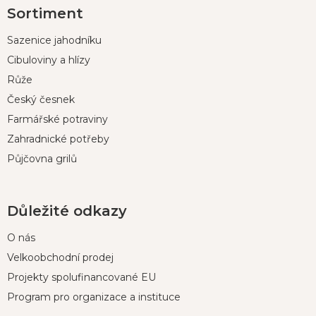
Sortiment
á
p
Sazenice jahodníku
a
t
Cibuloviny a hlízy
í
Růže
Český česnek
Farmářské potraviny
Zahradnické potřeby
Půjčovna grilů
Důležité odkazy
O nás
Velkoobchodní prodej
Projekty spolufinancované EU
Program pro organizace a instituce