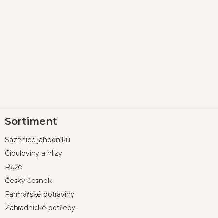
Z
Sortiment
á
p
Sazenice jahodníku
a
t
Cibuloviny a hlízy
í
Růže
Český česnek
Farmářské potraviny
Zahradnické potřeby