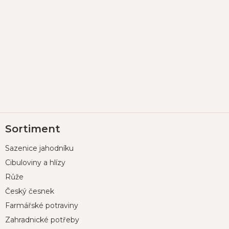
Z
Sortiment
á
p
Sazenice jahodníku
a
t
Cibuloviny a hlízy
í
Růže
Český česnek
Farmářské potraviny
Zahradnické potřeby