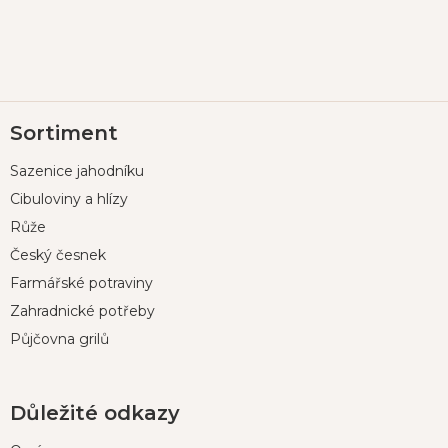
Z
Sortiment
á
p
Sazenice jahodníku
a
t
Cibuloviny a hlízy
í
Růže
Český česnek
Farmářské potraviny
Zahradnické potřeby
Půjčovna grilů
Důležité odkazy