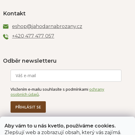
Kontakt
eshop
@
jahodarnabrozany.cz
+420 477 477 057
Odběr newsletteru
Vložením e-mailu souhlasíte s podmínkami
ochrany
osobních údajů
.
PŘIHLÁSIT SE
Aby vám to u nás kvetlo, používáme cookies.
Zlepšují web a zobrazují obsah, který vás zajímá.
Jahodárna Brozany
Obchodní podmínky