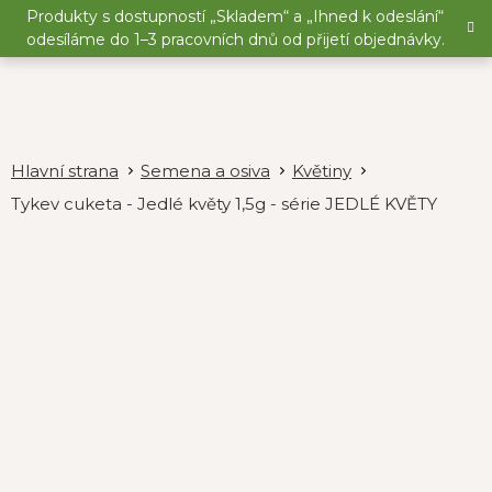
Přejít
Produkty s dostupností „Skladem“ a „Ihned k odeslání“
na
odesíláme do 1–3 pracovních dnů od přijetí objednávky.
obsah
Semena a osiva
Květiny
Tykev cuketa - Jedlé květy 1,5g - série JEDLÉ KVĚTY