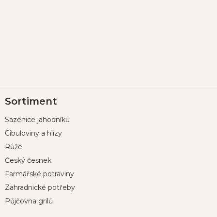
Z
Sortiment
á
p
Sazenice jahodníku
a
t
Cibuloviny a hlízy
í
Růže
Český česnek
Farmářské potraviny
Zahradnické potřeby
Půjčovna grilů