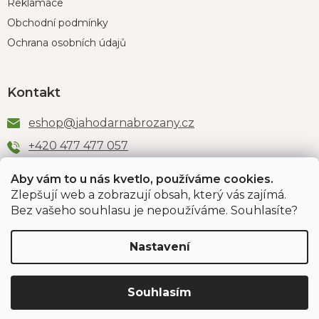
Reklamace
Obchodní podmínky
Ochrana osobních údajů
Kontakt
eshop
@
jahodarnabrozany.cz
+420 477 477 057
Aby vám to u nás kvetlo, používáme cookies.
Zlepšují web a zobrazují obsah, který vás zajímá.
Odběr newsletteru
Bez vašeho souhlasu je nepoužíváme. Souhlasíte?
Nastavení
Vložením e-mailu souhlasíte s podmínkami
ochrany
osobních údajů
.
Souhlasím
PŘIHLÁSIT SE