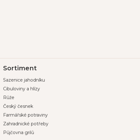
Z
Sortiment
á
p
Sazenice jahodníku
a
t
Cibuloviny a hlízy
í
Růže
Český česnek
Farmářské potraviny
Zahradnické potřeby
Půjčovna grilů