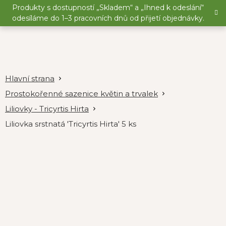
Přejít
Produkty s dostupností „Skladem“ a „Ihned k odeslání“
na
odesíláme do 1–3 pracovních dnů od přijetí objednávky.
obsah
Prostokořenné sazenice květin a trvalek
Liliovky - Tricyrtis Hirta
Liliovka srstnatá 'Tricyrtis Hirta' 5 ks