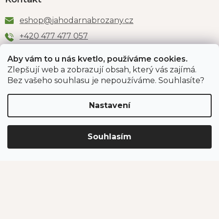
eshop
@
jahodarnabrozany.cz
+420 477 477 057
Aby vám to u nás kvetlo, používáme cookies.
Zlepšují web a zobrazují obsah, který vás zajímá.
Odběr newsletteru
Bez vašeho souhlasu je nepoužíváme. Souhlasíte?
Nastavení
Vložením e-mailu souhlasíte s podmínkami
ochrany
osobních údajů
.
Souhlasím
PŘIHLÁSIT SE
Jahodárna Brozany
Obchodní podmínky
Podmínky ochrany údajů