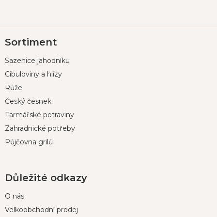
Z
Sortiment
á
p
Sazenice jahodníku
a
t
Cibuloviny a hlízy
í
Růže
Český česnek
Farmářské potraviny
Zahradnické potřeby
Půjčovna grilů
Důležité odkazy
O nás
Velkoobchodní prodej