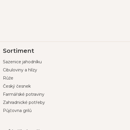
Z
Sortiment
á
p
Sazenice jahodníku
a
t
Cibuloviny a hlízy
í
Růže
Český česnek
Farmářské potraviny
Zahradnické potřeby
Půjčovna grilů