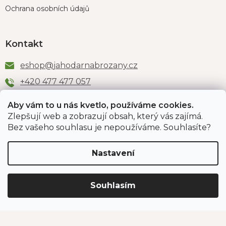
Ochrana osobních údajů
Kontakt
eshop
@
jahodarnabrozany.cz
+420 477 477 057
Aby vám to u nás kvetlo, používáme cookies.
Zlepšují web a zobrazují obsah, který vás zajímá.
Odběr newsletteru
Bez vašeho souhlasu je nepoužíváme. Souhlasíte?
Nastavení
Vložením e-mailu souhlasíte s podmínkami
ochrany
osobních údajů
.
Souhlasím
PŘIHLÁSIT SE