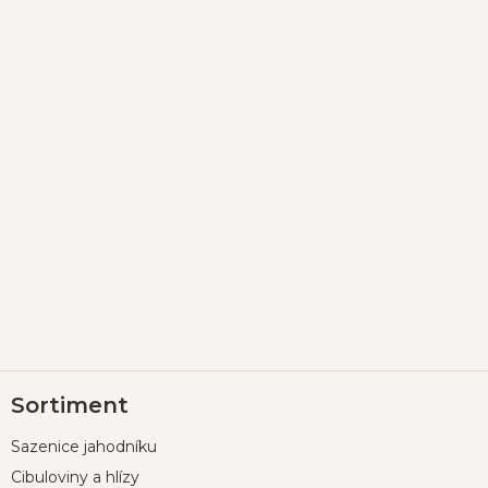
Z
Sortiment
á
p
Sazenice jahodníku
a
t
Cibuloviny a hlízy