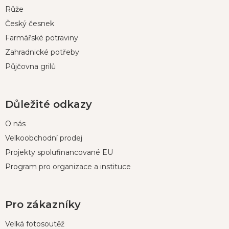
í
Růže
Český česnek
Farmářské potraviny
Zahradnické potřeby
Půjčovna grilů
Důležité odkazy
O nás
Velkoobchodní prodej
Projekty spolufinancované EU
Program pro organizace a instituce
Pro zákazníky
Velká fotosoutěž