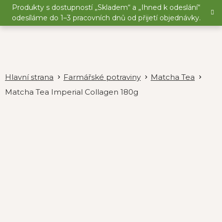
Přejít
Produkty s dostupností „Skladem“ a „Ihned k odeslání“
na
odesíláme do 1–3 pracovních dnů od přijetí objednávky.
obsah
Farmářské potraviny
Matcha Tea
Matcha Tea Imperial Collagen 180g