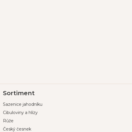
Z
Sortiment
á
p
Sazenice jahodníku
a
t
Cibuloviny a hlízy
í
Růže
Český česnek