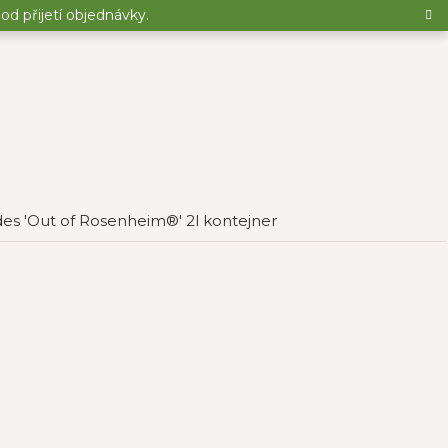
d přijetí objednávky.
s 'Out of Rosenheim®' 2l kontejner