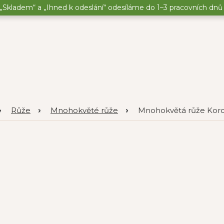
„Skladem“ a „Ihned k odeslání“ odesíláme do 1–3 pracovních dnů o
Růže
Mnohokvěté růže
Mnohokvětá růže Korde