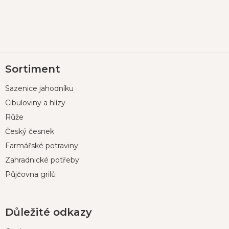
Z
Sortiment
á
p
Sazenice jahodníku
a
t
Cibuloviny a hlízy
í
Růže
Český česnek
Farmářské potraviny
Zahradnické potřeby
Půjčovna grilů
Důležité odkazy