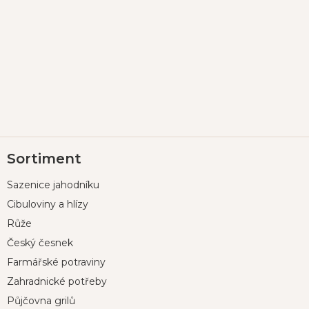
Z
Sortiment
á
p
Sazenice jahodníku
a
t
Cibuloviny a hlízy
í
Růže
Český česnek
Farmářské potraviny
Zahradnické potřeby
Půjčovna grilů