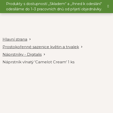
Přejít
Produkty s dostupností „Skladem“ a „Ihned k odeslání“
na
odesíláme do 1–3 pracovních dnů od přijetí objednávky.
obsah
Prostokořenné sazenice květin a trvalek
Náprstníky - Digitalis
Náprstník vlnatý 'Camelot Cream' 1 ks