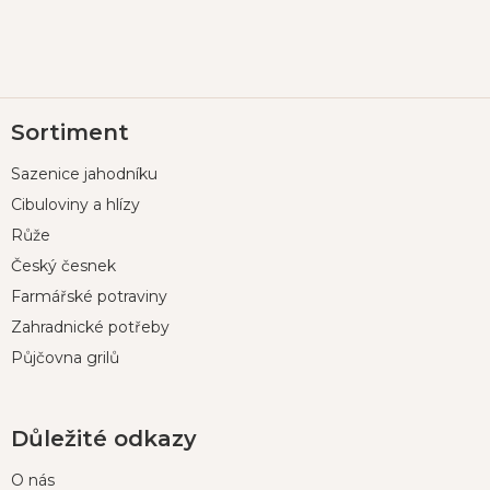
Z
Sortiment
á
p
Sazenice jahodníku
a
t
Cibuloviny a hlízy
í
Růže
Český česnek
Farmářské potraviny
Zahradnické potřeby
Půjčovna grilů
Důležité odkazy
O nás