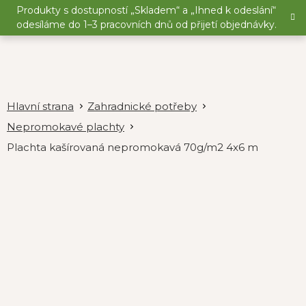
Přejít
Produkty s dostupností „Skladem“ a „Ihned k odeslání“
na
odesíláme do 1–3 pracovních dnů od přijetí objednávky.
obsah
Zahradnické potřeby
Nepromokavé plachty
Plachta kašírovaná nepromokavá 70g/m2 4x6 m