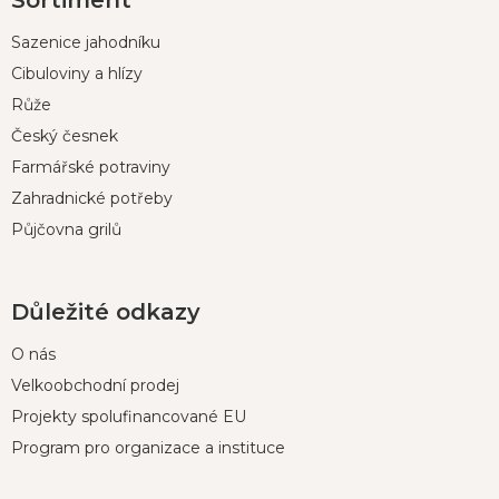
Sortiment
á
p
Sazenice jahodníku
a
t
Cibuloviny a hlízy
í
Růže
Český česnek
Farmářské potraviny
Zahradnické potřeby
Půjčovna grilů
Důležité odkazy
O nás
Velkoobchodní prodej
Projekty spolufinancované EU
Program pro organizace a instituce