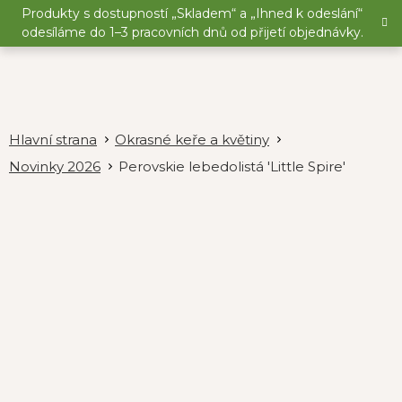
Přejít
Produkty s dostupností „Skladem“ a „Ihned k odeslání“
na
odesíláme do 1–3 pracovních dnů od přijetí objednávky.
obsah
Okrasné keře a květiny
Novinky 2026
Perovskie lebedolistá 'Little Spire'