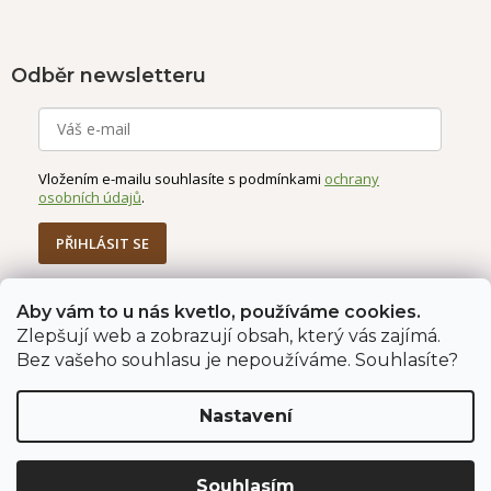
Odběr newsletteru
Vložením e-mailu souhlasíte s podmínkami
ochrany
osobních údajů
.
PŘIHLÁSIT SE
Aby vám to u nás kvetlo, používáme cookies.
Zlepšují web a zobrazují obsah, který vás zajímá.
Jahodárna Brozany
Obchodní podmínky
Bez vašeho souhlasu je nepoužíváme. Souhlasíte?
Podmínky ochrany údajů
Nastavení
Vytvořil Shoptet Premium
Copyright 2026
Jahodárna Brozany nad Ohří s.r.o.
. Všechna
Souhlasím