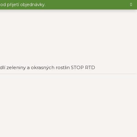
d přijetí objednávky.
lí zeleniny a okrasných rostlin STOP RTD