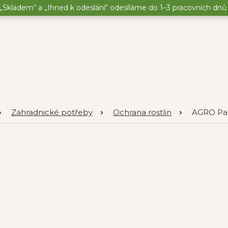
„Skladem“ a „Ihned k odeslání“ odesíláme do 1–3 pracovních dnů o
Zahradnické potřeby
Ochrana rostlin
AGRO Pad