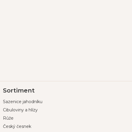
Z
Sortiment
á
p
Sazenice jahodníku
a
t
Cibuloviny a hlízy
í
Růže
Český česnek