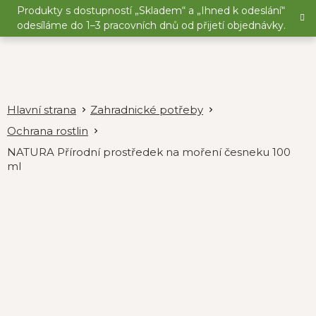
Přejít
Produkty s dostupností „Skladem“ a „Ihned k odeslání“
na
odesíláme do 1–3 pracovních dnů od přijetí objednávky.
obsah
Zahradnické potřeby
Ochrana rostlin
NATURA Přírodní prostředek na moření česneku 100
ml