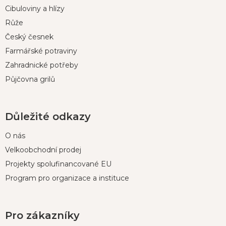
t
Cibuloviny a hlízy
í
Růže
Český česnek
Farmářské potraviny
Zahradnické potřeby
Půjčovna grilů
Důležité odkazy
O nás
Velkoobchodní prodej
Projekty spolufinancované EU
Program pro organizace a instituce
Pro zákazníky