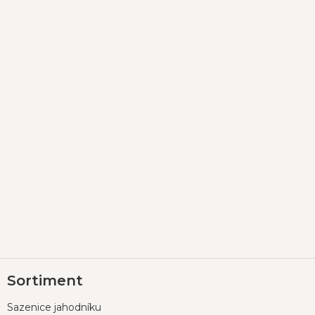
Z
Sortiment
á
p
Sazenice jahodníku
a