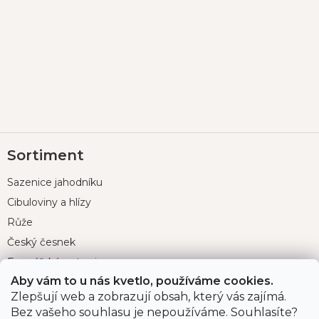
Z
Sortiment
á
p
Sazenice jahodníku
a
t
Cibuloviny a hlízy
í
Růže
Český česnek
Farmářské potraviny
Aby vám to u nás kvetlo, používáme cookies.
Zahradnické potřeby
Zlepšují web a zobrazují obsah, který vás zajímá.
Půjčovna grilů
Bez vašeho souhlasu je nepoužíváme. Souhlasíte?