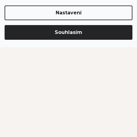
Nastavení
Důležité odkazy
O nás
Souhlasím
Velkoobchodní prodej
Projekty spolufinancované EU
Program pro organizace a instituce
Pro zákazníky
Velká fotosoutěž
Doprava a platba
Zákaznický servis
Bonusový program
Postupy balení objednávek
Nejčastější dotazy