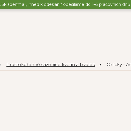
„Skladem“ a „Ihned k odeslání“ odesíláme do 1–3 pracovních dnů o
Prostokořenné sazenice květin a trvalek
Orlíčky - A