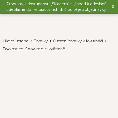
Přejít
Produkty s dostupností „Skladem“ a „Ihned k odeslání“
na
odesíláme do 1–3 pracovních dnů od přijetí objednávky.
obsah
Trvalky
Ostatní trvalky v květináči
Dvojostice 'Snowtop' v květináči