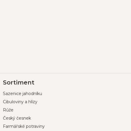
Z
Sortiment
á
p
Sazenice jahodníku
a
t
Cibuloviny a hlízy
í
Růže
Český česnek
Farmářské potraviny