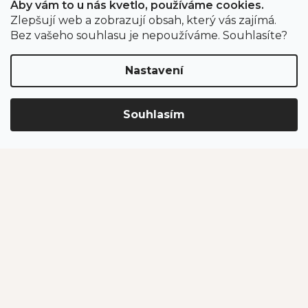
Aby vám to u nás kvetlo, používáme cookies.
Zlepšují web a zobrazují obsah, který vás zajímá.
Odběr newsletteru
Bez vašeho souhlasu je nepoužíváme. Souhlasíte?
Nastavení
Vložením e-mailu souhlasíte s podmínkami
ochrany
osobních údajů
.
Souhlasím
PŘIHLÁSIT SE
Jahodárna Brozany
Obchodní podmínky
Podmínky ochrany údajů
Vytvořil Shoptet Premium
Copyright 2026
Jahodárna Brozany nad Ohří s.r.o.
. Všechna
práva vyhrazena.
Upravit nastavení cookies