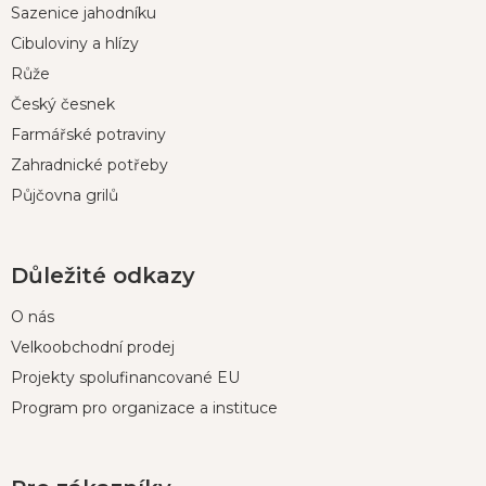
Sazenice jahodníku
a
t
Cibuloviny a hlízy
í
Růže
Český česnek
Farmářské potraviny
Zahradnické potřeby
Půjčovna grilů
Důležité odkazy
O nás
Velkoobchodní prodej
Projekty spolufinancované EU
Program pro organizace a instituce