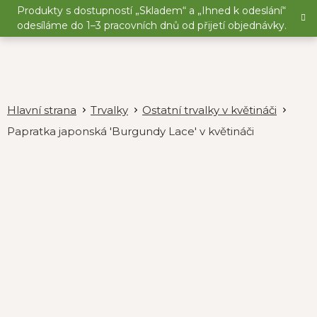
Přejít
Produkty s dostupností „Skladem“ a „Ihned k odeslání“
na
odesíláme do 1–3 pracovních dnů od přijetí objednávky.
obsah
Trvalky
Ostatní trvalky v květináči
Papratka japonská 'Burgundy Lace' v květináči