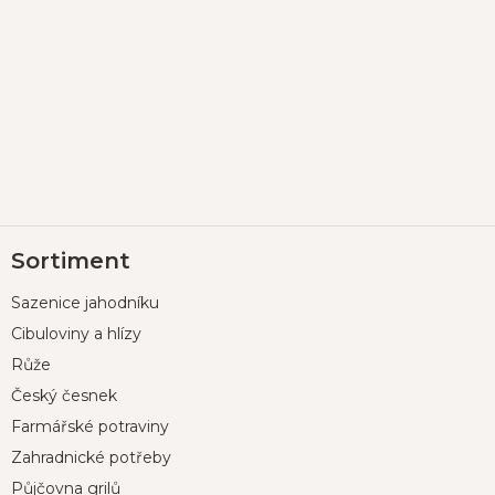
Z
Sortiment
á
p
Sazenice jahodníku
a
t
Cibuloviny a hlízy
í
Růže
Český česnek
Farmářské potraviny
Zahradnické potřeby
Půjčovna grilů