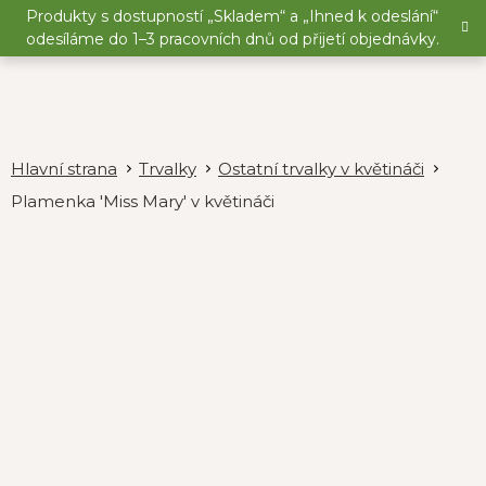
Přejít
Produkty s dostupností „Skladem“ a „Ihned k odeslání“
na
odesíláme do 1–3 pracovních dnů od přijetí objednávky.
obsah
Trvalky
Ostatní trvalky v květináči
Plamenka 'Miss Mary' v květináči